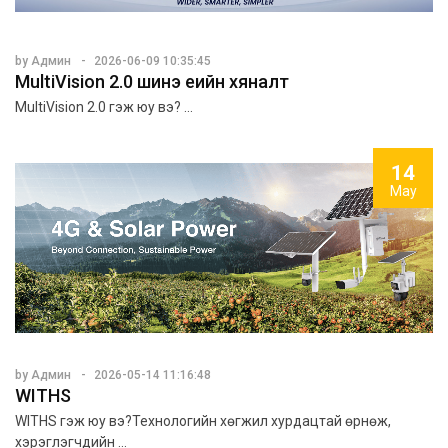
by Админ
2026-06-09 10:35:45
MultiVision 2.0 шинэ үеийн хяналт
MultiVision 2.0 гэж юу вэ? ...
14
May
by Админ
2026-05-14 11:16:48
WITHS
WITHS гэж юу вэ?Технологийн хөгжил хурдацтай өрнөж,
хэрэглэгчдийн ...