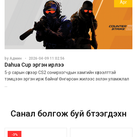
Apr
by Админ
2026-04-09 11:02:56
Dahua Cup эргэн ирлээ
5-р сарын сүүлээр CS2 сонирхогчдын хамгийн хүлээлттэй
тэмцээн эргэн ирж байна! Өнгөрсөн жилээс эхлэн уламжлал
...
Санал болгож буй бүтээгдэхүүн
-3%