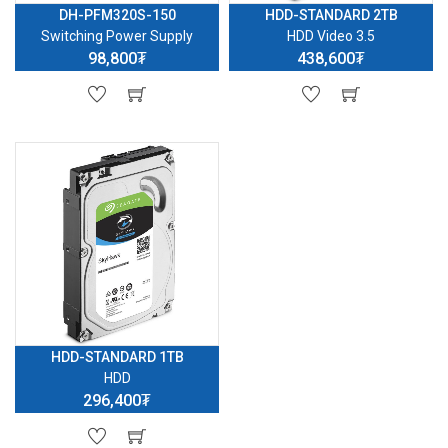
DH-PFM320S-150
HDD-STANDARD 2TB
Switching Power Supply
HDD Video 3.5
98,800₮
438,600₮
HDD-STANDARD 1TB
HDD
296,400₮