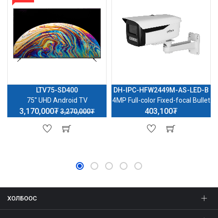
LTV75-SD400
DH-IPC-HFW2449M-AS-LED-B
75'' UHD Android TV
4MP Full-color Fixed-focal Bullet
3,170,000₮
403,100₮
3,270,000₮
ХОЛБООС