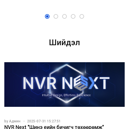
Шийдэл
by Админ
2025-07-31 15:27:51
NVR Next "Шинэ үеийн бичигч төхөөрөмж"