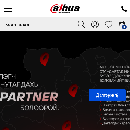
БҮХ АНГИЛАЛ
0
Дэлгэрэнгүй