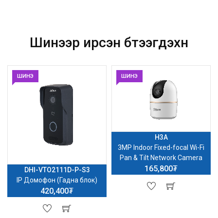
Шинээр ирсэн бүтээгдэхүүн
ШИНЭ
ШИНЭ
H3A
3MP Indoor Fixed-focal Wi-Fi
Pan & Tilt Network Camera
165,800₮
DHI-VTO2111D-P-S3
P
IP Домофон (Гадна блок)
420,400₮