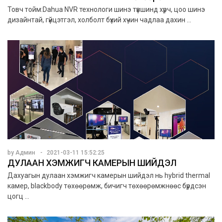
Товч тойм:Dahua NVR технологи шинэ түвшинд хүрч, цоо шинэ
дизайнтай, гүйцэтгэл, холболт бүхий хүчин чадлаа дахин ...
by Админ
2021-03-11 15:52:25
ДУЛААН ХЭМЖИГЧ КАМЕРЫН ШИЙДЭЛ
Дахуагын дулаан хэмжигч камерын шийдэл нь hybrid thermal
камер, blackbody төхөөрөмж, бичигч төхөөрөмжнөөс бүрдсэн
цогц ...