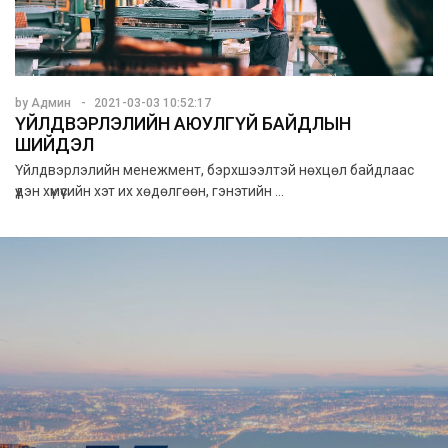
by Админ
2021-03-03 10:52:17
ҮЙЛДВЭРЛЭЛИЙН АЮУЛГҮЙ БАЙДЛЫН
ШИЙДЭЛ
Үйлдвэрлэлийн менежмент, бэрхшээлтэй нөхцөл байдлаас
үүдэн хүмүүсийн хэт их хөдөлгөөн, гэнэтийн ...
ДЭЛХИЙД ТЭРГҮҮЛЭГЧ
ВИДЕО ТӨВТЭЙ