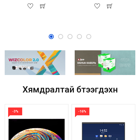
Хямдралтай бүтээгдэхүүн
-3%
-16%