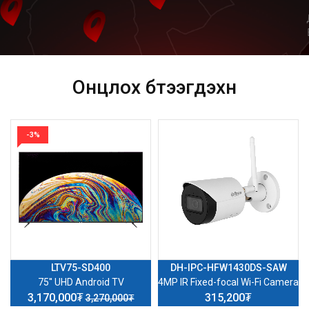
Онцлох бүтээгдэхүүн
-3%
LTV75-SD400
DH-IPC-HFW1430DS-SAW
75'' UHD Android TV
4MP IR Fixed-focal Wi-Fi Camera
3,170,000₮
315,200₮
3,270,000₮