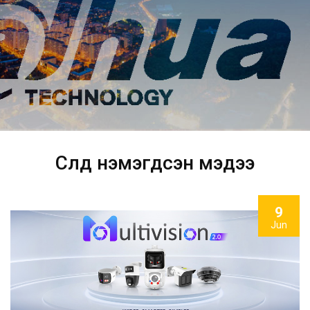
Ухаалаг IoT шийдэл, үйлчилгээ үзүүлэгч
Сүүлд нэмэгдсэн мэдээ
9
Jun