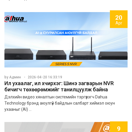
20
Apr
by Админ
2026-04-20 16:33:19
Илүү ухаалаг, илүү хүчирхэг: Шинэ загварын NVR
бичигч төхөөрөмжийг танилцуулж байна
Дэлхийн видео хяналтын системийн тэргүүлэгч Dahua
Technology брэнд аюулгүй байдлын салбарт хиймэл оюун
ухааныг (AI) ...
9