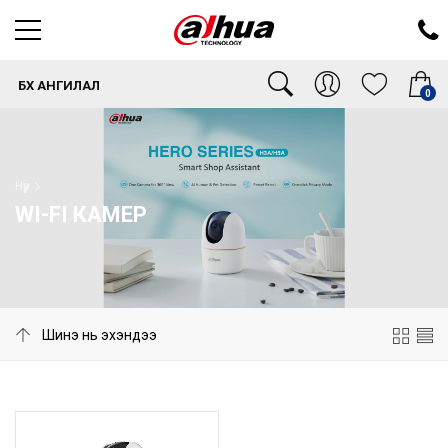
БҮХ АНГИЛАЛ
0
Нүүр
WI-FI КАМЕР