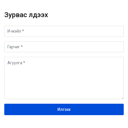
Зурвас үлдээх