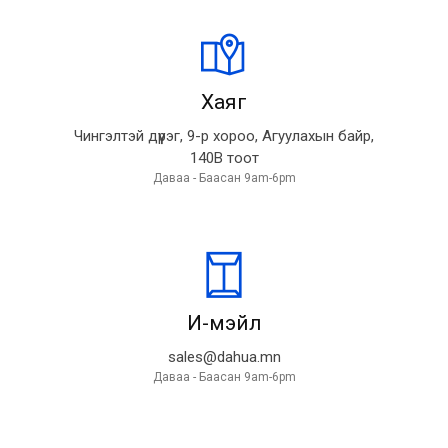
Хаяг
Чингэлтэй дүүрэг, 9-р хороо, Агуулахын байр,
140В тоот
Даваа - Баасан 9am-6pm
И-мэйл
sales@dahua.mn
Даваа - Баасан 9am-6pm