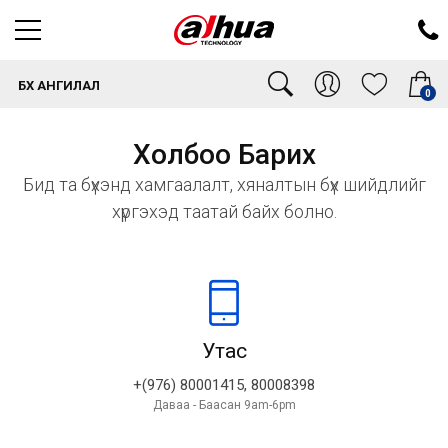
БҮХ АНГИЛАЛ
0
Холбоо Барих
Бид та бүхэнд хамгаалалт, хяналтын бүх шийдлийг
хүргэхэд таатай байх болно.
Утас
+(976) 80001415, 80008398
Даваа - Баасан 9am-6pm