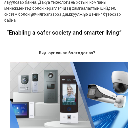
явуулсаар байна. Дахуа технологи нь хотын, компаны
менежментэд болон хэрэглэгчдэд хамгаалалтын шийдэл,
систем болон үйлчилгээгээрээ дамжуулж үнэ цэнийг бүтээсээр
байна.
“Enabling a safer society and smarter living”
Бид юуг санал болгодог вэ?