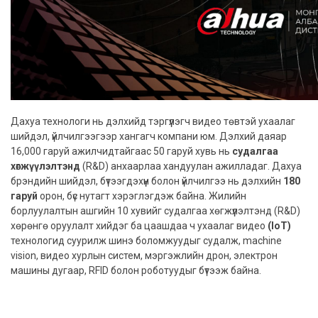
Дахуа технологи нь дэлхийд тэргүүлэгч видео төвтэй ухаалаг
шийдэл, үйлчилгээгээр хангагч компани юм. Дэлхий даяар
16,000 гаруй ажилчидтайгаас 50 гаруй хувь нь
судалгаа
хөгжүүлэлтэнд
(R&D) анхаарлаа хандуулан ажилладаг. Дахуа
брэндийн шийдэл, бүтээгдэхүүн болон үйлчилгээ нь дэлхийн
180
гаруй
орон, бүс нутагт хэрэглэгдэж байна. Жилийн
борлуулалтын ашгийн 10 хувийг судалгаа хөгжүүлэлтэнд (R&D)
хөрөнгө оруулалт хийдэг ба цаашдаа ч ухаалаг видео
(IoT)
технологид суурилж шинэ боломжуудыг судалж, machine
vision, видео хурлын систем, мэргэжлийн дрон, электрон
машины дугаар, RFID болон роботуудыг бүтээж байна.