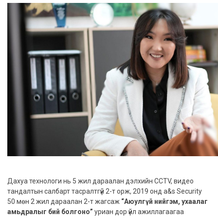
Дахуа технологи нь 5 жил дараалан дэлхийн CCTV, видео
тандалтын салбарт тасралтгүй 2-т орж, 2019 онд a&s Security
50 мөн 2 жил дараалан 2-т жагсаж
“Аюулгүй нийгэм, ухаалаг
амьдралыг бий болгоно”
уриан дор үйл ажиллагаагаа