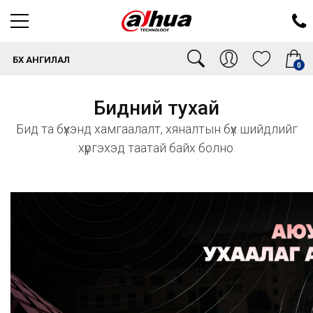
БҮХ АНГИЛАЛ
0
Бидний тухай
Бид та бүхэнд хамгаалалт, хяналтын бүх шийдлийг
хүргэхэд таатай байх болно.