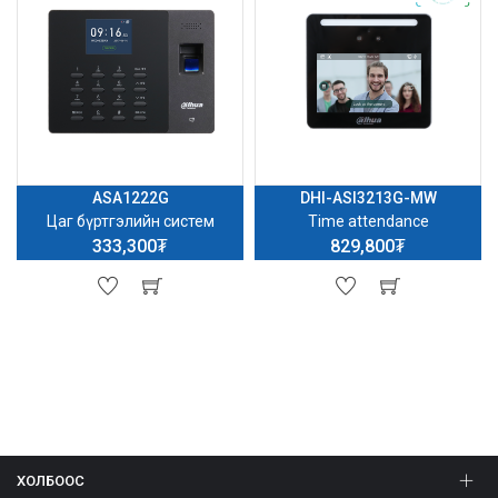
ASA1222G
DHI-ASI3213G-MW
Цаг бүртгэлийн систем
Time attendance
333,300₮
829,800₮
ХОЛБООС