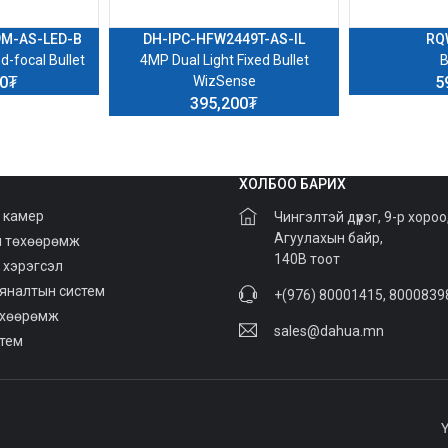
9M-AS-LED-B
DH-IPC-HFW2449T-AS-IL
RQ
d-focal Bullet
4MP Dual Light Fixed Bullet
B
00₮
WizSense
5
395,200₮
ХОЛБОО БАРИХ
 камер
Чингэлтэй дүүрэг, 9-р хороо
Агуулахын байр,
й төхөөрөмж
140В тоот
 хэрэгсэл
хяналтын систем
+(976) 80001415, 8000839
өхөөрөмж
sales@dahua.mn
стем