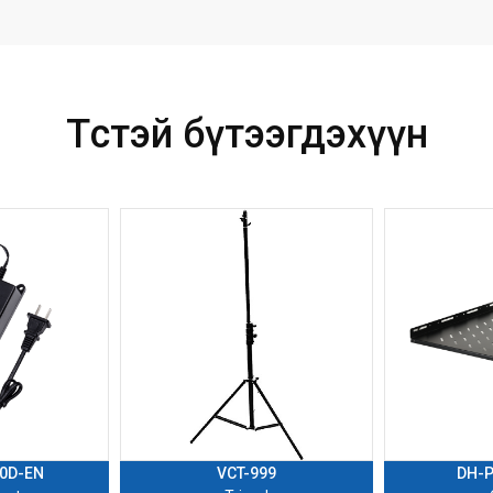
Төстэй бүтээгдэхүүн
0D-EN
VCT-999
DH-P