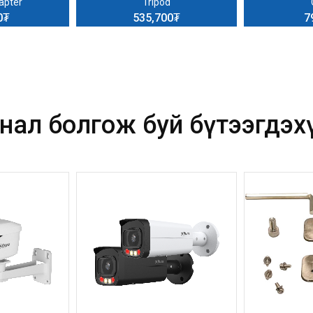
apter
Tripod
0₮
535,700₮
7
нал болгож буй бүтээгдэх