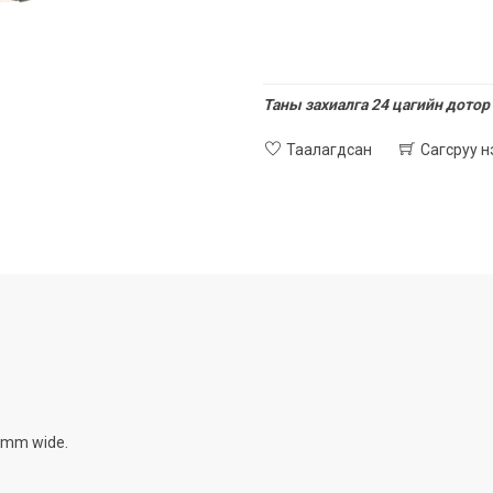
Таны захиалга 24 цагийн дотор 
Таалагдсан
Сагсруу 
0 mm wide.