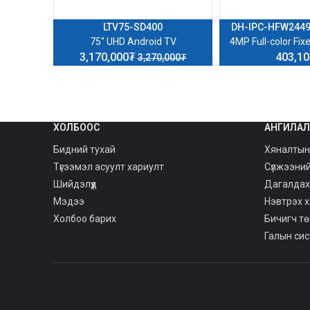
era
LTV75-SD400
DH-IPC-HFW244
75'' UHD Android TV
4MP Full-color Fixe
3,170,000₮
403,1
3,270,000₮
ХОЛБООС
АНГИЛАЛ
Бидний тухай
Хяналтын
Түгээмэл асуулт хариулт
Сүлжээни
Шийдэлүүд
Дагалдах
Мэдээ
Нэвтрэх 
Холбоо барих
Бичигч т
Галын си