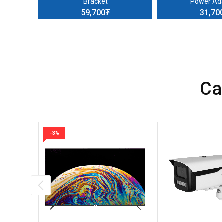
Bracket
Power Ad
59,700₮
31,70
Са
-3%
i-Fi Pan &