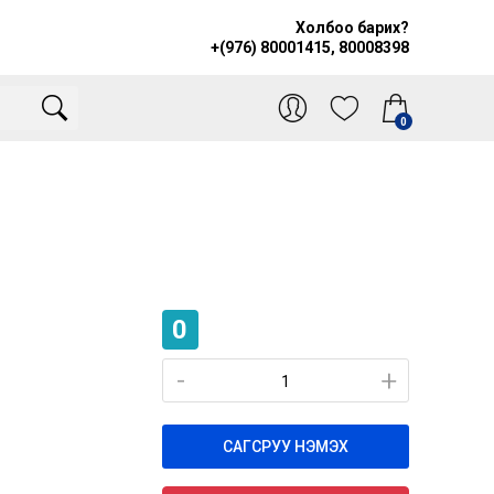
Холбоо барих?
+(976) 80001415, 80008398
0
0
-
-
+
+
САГСРУУ НЭМЭХ