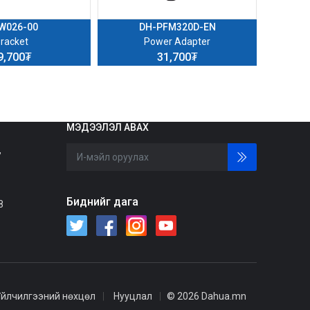
W026-00
DH-PFM320D-EN
racket
Power Adapter
9,700₮
31,700₮
МЭДЭЭЛЭЛ АВАХ
,
Биднийг дага
8
Үйлчилгээний нөхцөл
Нууцлал
© 2026 Dahua.mn