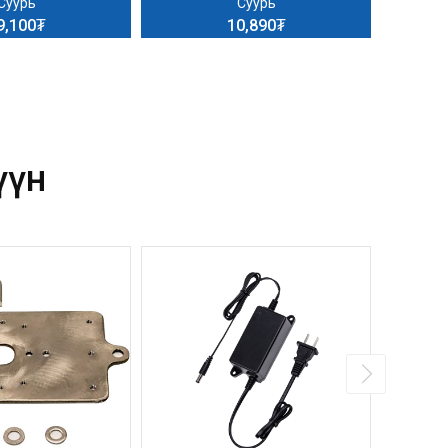
Суурь
Суурь
9,100₮
10,890₮
үүн