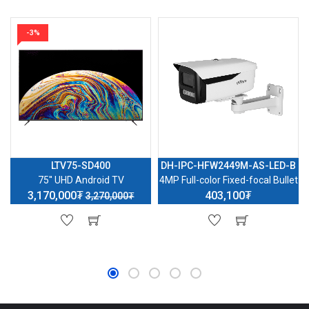
-3%
LTV75-SD400
DH-IPC-HFW2449M-AS-LED-B
75'' UHD Android TV
4MP Full-color Fixed-focal Bullet
3,170,000₮
403,100₮
3,270,000₮