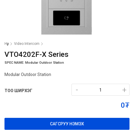
Нүүр
Video Intercom
VTO4202F-X Series
SPEC NAME: Modular Outdoor Station
Modular Outdoor Station
-
-
+
+
ТОО ШИРХЭГ
0₮
САГСРУУ НЭМЭХ