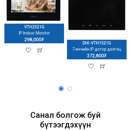
VTH2521G
IP Indoor Monitor
298,000₮
DHI-VTH1521G
7 инчийн IP дотор дэлгэц
372,800₮
Санал болгож буй
бүтээгдэхүүн