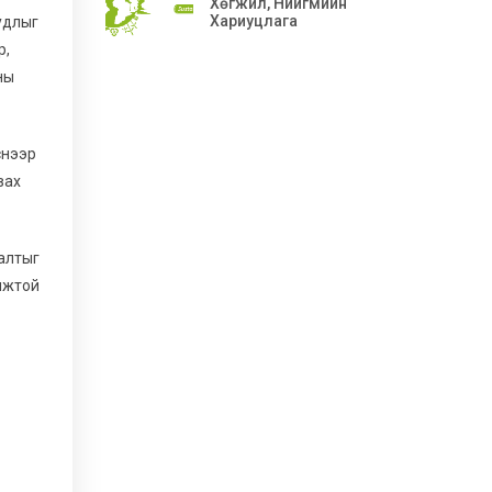
Хөгжил, Нийгмийн
Хариуцлага
удлыг
р,
ны
снээр
вах
налтыг
мжтой