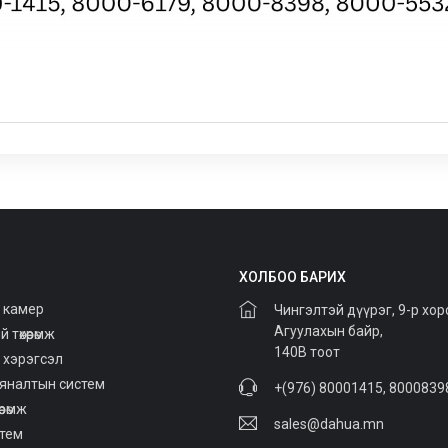
ХОЛБОО БАРИХ
 камер
Чингэлтэй дүүрэг, 9-р хор
Агуулахын байр,
төхөөрөмж
140В тоот
 хэрэгсэл
хяналтын систем
+(976) 80001415, 8000839
өрөмж
sales@dahua.mn
стем