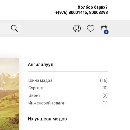
Холбоо барих?
+(976) 80001415, 80008398
0
Ангилалууд
Шинэ мэдээ
(16)
Сургалт
(0)
Эвэнт
(2)
Инженерийн зөвөлгөө
(1)
Их уншсан мэдээ