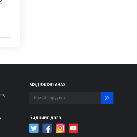
МЭДЭЭЛЭЛ АВАХ
оо,
Биднийг дага
8