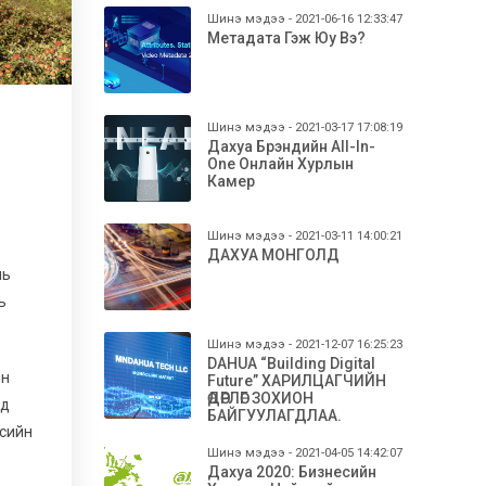
Шинэ мэдээ - 2021-06-16 12:33:47
Метадата Гэж Юу Вэ?
Шинэ мэдээ - 2021-03-17 17:08:19
Дахуа Брэндийн All-In-
One Онлайн Хурлын
Камер
Шинэ мэдээ - 2021-03-11 14:00:21
ДАХУА МОНГОЛД
нь
ь
Шинэ мэдээ - 2021-12-07 16:25:23
DAHUA “Building Digital
ын
Future” ХАРИЛЦАГЧИЙН
ӨДӨРЛӨГ ЗОХИОН
эд
БАЙГУУЛАГДЛАА.
есийн
Шинэ мэдээ - 2021-04-05 14:42:07
Дахуа 2020: Бизнесийн