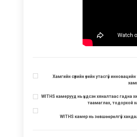
Хамгийн сүүлийн үеийн утасгүй инновац
хам
WITHS камерууд нь үндсэн хяналтаас гадна 
таамаглах, тодорхой хари
WITHS камер нь зөвшөөрөлгүй ханд