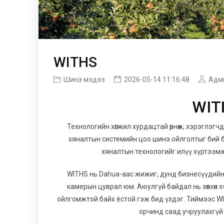
WITHS
Шинэ мэдээ
2026-05-14 11:16:48
Адм
WIT
Технологийн хөгжил хурдацтай өрнөж, хэрэглэгчд
хяналтын системийн цоо шинэ ойлголтыг бий бо
хяналтын технологийг илүү хүртээмж
WITHS нь Dahua-аас жижиг, дунд бизнесүүдийн 
камерын цуврал юм. Аюулгүй байдал нь зөвхөн 
ойлгомжтой байх ёстой гэж бид үздэг. Тиймээс W
орчинд саад учруулахгүй