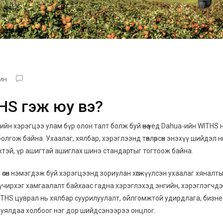
ин
HS гэж юу вэ?
ийн хэрэгцээ улам бүр олон талт болж буй өнөө үед Dahua-ийн WITHS 
лгож байна. Ухаалаг, хялбар, хэрэглээнд төвлөрсөн энэхүү шийдэл н
тэй, үр ашигтай ашиглах шинэ стандартыг тогтоож байна.
өсөн нэмэгдэж буй хэрэгцээнд зориулан хөгжүүлсэн ухаалаг хяналт
хүчирхэг хамгаалалт байхаас гадна хэрэглэхэд энгийн, хэрэглэгчд
ITHS цуврал нь хялбар суурилуулалт, ойлгомжтой удирдлага, бизн
 уялдаа холбоог нэг дор шийдсэнээрээ онцлог.