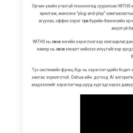
Орчин үеийн утасгүй технологид суурилсан WITHS к
арилгаж, жинхэнэ “plug-and-play” хамгаалалт
агуулах, оффис зэрэг төрөл бүрийн бизнесийн 
аюулгүй ба
WITHS нь зөвхөн энгийн хэрэглээгээр хязгаарлагд
камер нь зөвхөн хяналт хийхээс илүүтэйгээр эрс
Тус системийн функц бүр нь хэрэглэгчдийн бодит 
хангах зорилготой. Dahua-ийн дотоод AI алгорит
мэдээллийг хэрэглэгчид шууд хүргэдгээрээ давуу