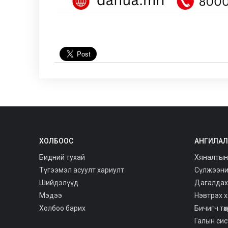
ХОЛБООС
АНГИЛАЛ
Бидний тухай
Хяналтын
Түгээмэл асуулт хариулт
Сүлжээний 
Шийдэлүүд
Дагалдах
Мэдээ
Нэвтрэх 
Холбоо барих
Бичигч төхө
Галын си