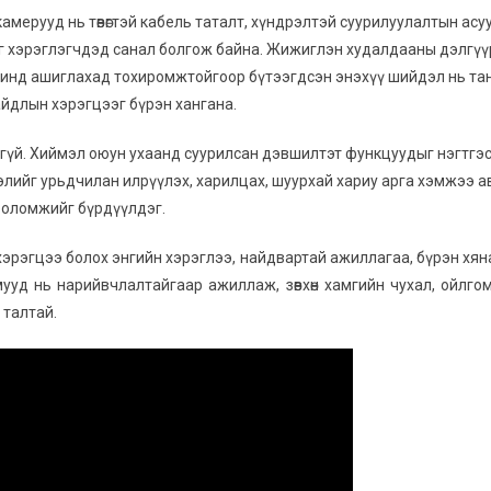
амерууд нь төвөгтэй кабель таталт, хүндрэлтэй суурилуулалтын асу
ыг хэрэглэгчдэд санал болгож байна. Жижиглэн худалдааны дэлгүү
орчинд ашиглахад тохиромжтойгоор бүтээгдсэн энэхүү шийдэл нь та
йдлын хэрэгцээг бүрэн хангана.
ахгүй. Хиймэл оюун ухаанд суурилсан дэвшилтэт функцуудыг нэгтгэ
дэлийг урьдчилан илрүүлэх, харилцах, шуурхай хариу арга хэмжээ а
боломжийг бүрдүүлдэг.
хэрэгцээ болох энгийн хэрэглээ, найдвартай ажиллагаа, бүрэн хя
мууд нь нарийвчлалтайгаар ажиллаж, зөвхөн хамгийн чухал, ойлго
 талтай.