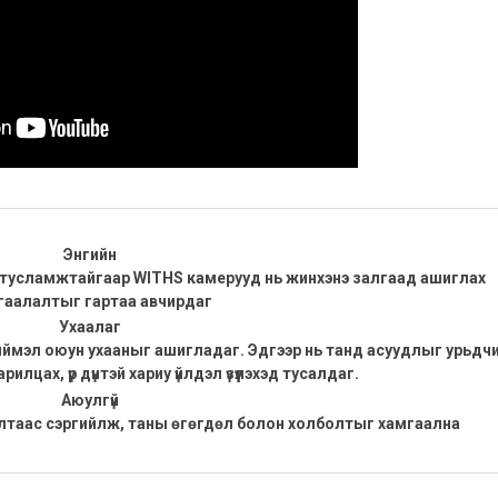
Энгийн
ийн тусламжтайгаар WITHS камерууд нь жинхэнэ залгаад ашиглах
гаалалтыг гартаа авчирдаг
Ухаалаг
хиймэл оюун ухааныг ашигладаг. Эдгээр нь танд асуудлыг урьдч
лцах, үр дүнтэй хариу үйлдэл үзүүлэхэд тусалдаг.
Аюулгүй
алтаас сэргийлж, таны өгөгдөл болон холболтыг хамгаална